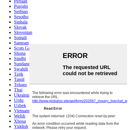
Persian
Punjabi
Serbian
Sesotho
Sinhala
Slovak
Slovenian
Somali
Samoan
Scots Gaelic
Shona
Sindhi
Sundanese
Swahili
Tajik
Tamil
Telugu
Thai
Ukrainian
Urdu
Uzbek
Vietnamese
Welsh
Xhosa
Yiddish