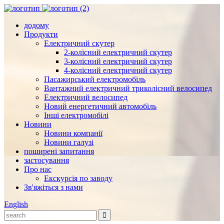
додому
Продукти
Електричний скутер
2-колісний електричний скутер
3-колісний електричний скутер
4-колісний електричний скутер
Пасажирський електромобіль
Вантажний електричний триколісний велосипед
Електричний велосипед
Новий енергетичний автомобіль
Інші електромобілі
Новини
Новини компанії
Новини галузі
поширені запитання
застосування
Про нас
Екскурсія по заводу
Зв'яжіться з нами
English