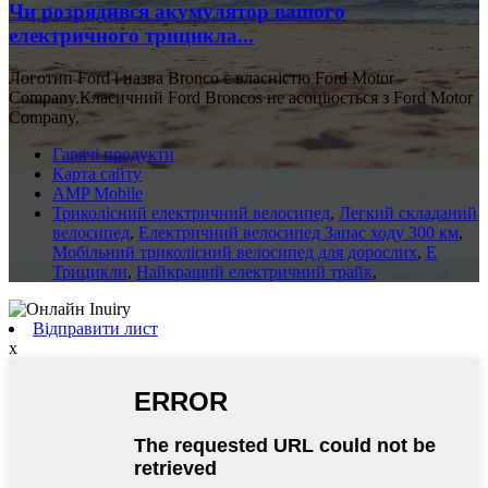
Чи розрядився акумулятор вашого
електричного трицикла...
Логотип Ford і назва Bronco є власністю Ford Motor
Company.Класичний Ford Broncos не асоціюється з Ford Motor
Company.
Гарячі продукти
Карта сайту
AMP Mobile
Триколісний електричний велосипед
,
Легкий складаний
велосипед
,
Електричний велосипед Запас ходу 300 км
,
Мобільний триколісний велосипед для дорослих
,
E
Трицикли
,
Найкращий електричний трайк
,
Відправити лист
x