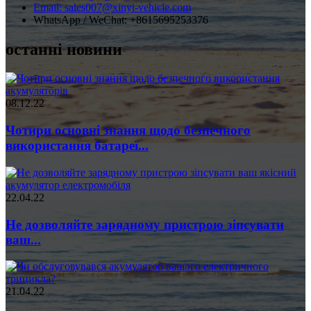
Email: sales007@xinyi-vehicle.com
WhatsApp / WeChat: +8615695253376
останні новини
08.12.22
Чотири основні знання щодо безпечного
використання батареї...
22.04.22
Не дозволяйте зарядному пристрою зіпсувати
ваш...
21.04.22