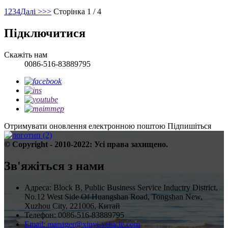
1
2
3
4
Далі >
>>
Сторінка 1 / 4
Підключитися
Скажіть нам
0086-516-83889795
Отримувати оновлення електронною поштою
Підпишіться
© Copyright - 2010-2022: Усі права захищено.
Зв'яжіться з нами
Адреса: Block B, Public Business Service Inductry District,
No.12 West Side Of Huangshan Road, Tongshan New,
Xuzhou City, 221006, Китай
Телефон: 0086-516-83889795
Email: manager@xinyi-vehicle.com