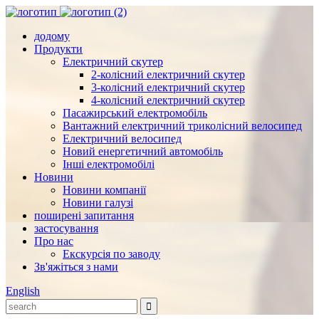
додому
Продукти
Електричний скутер
2-колісний електричний скутер
3-колісний електричний скутер
4-колісний електричний скутер
Пасажирський електромобіль
Вантажний електричний триколісний велосипед
Електричний велосипед
Новий енергетичний автомобіль
Інші електромобілі
Новини
Новини компанії
Новини галузі
поширені запитання
застосування
Про нас
Екскурсія по заводу
Зв'яжіться з нами
English