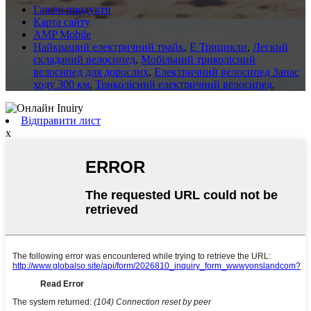
Гарячі продукти
Карта сайту
AMP Mobile
Найкращий електричний трайк
,
E Трицикли
,
Легкий
складаний велосипед
,
Мобільний триколісний
велосипед для дорослих
,
Електричний велосипед Запас
ходу 300 км
,
Триколісний електричний велосипед
,
Відправити лист
x