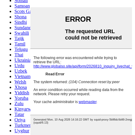
Somali
Samoan
Scots Gaelic
Shona
Sindhi
Sundanese
Swahili
Tajik
Tamil
Telugu
Thai
Ukrainian
Urdu
Uzbek
Vietnamese
Welsh
Xhosa
Yiddish
Yoruba
Zulu
Kinyarwanda
Tatar
Oriya
Turkmen
Uyghur