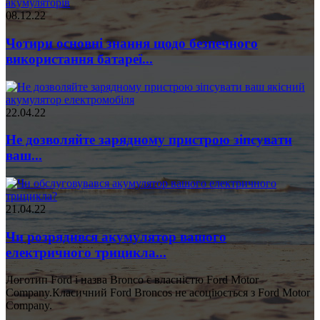
08.12.22
Чотири основні знання щодо безпечного
використання батареї...
22.04.22
Не дозволяйте зарядному пристрою зіпсувати
ваш...
21.04.22
Чи розрядився акумулятор вашого
електричного трицикла...
Логотип Ford і назва Bronco є власністю Ford Motor
Company.Класичний Ford Broncos не асоціюється з Ford Motor
Company.