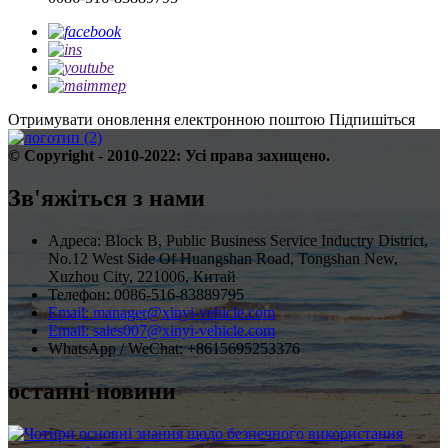
Отримувати оновлення електронною поштою
Підпишіться
© Copyright - 2010-2022: Усі права захищено.
Зв'яжіться з нами
Адреса: Block B, Public Business Service Inductry District,
No.12 West Side Of Huangshan Road, Tongshan New,
Xuzhou City, 221006, Китай
Телефон: 0086-516-83889795
Email: manager@xinyi-vehicle.com
Email: sales007@xinyi-vehicle.com
WhatsApp / WeChat: +8615695253376
останні новини