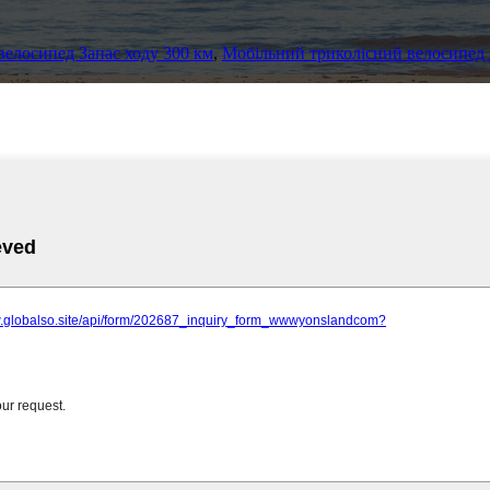
елосипед Запас ходу 300 км
,
Мобільний триколісний велосипед 