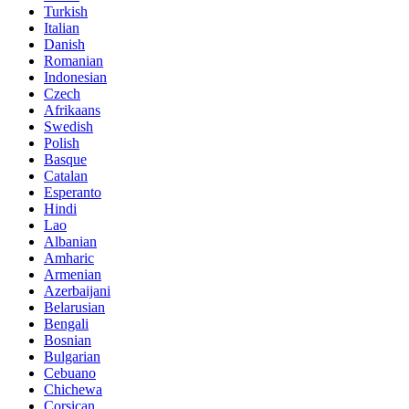
Turkish
Italian
Danish
Romanian
Indonesian
Czech
Afrikaans
Swedish
Polish
Basque
Catalan
Esperanto
Hindi
Lao
Albanian
Amharic
Armenian
Azerbaijani
Belarusian
Bengali
Bosnian
Bulgarian
Cebuano
Chichewa
Corsican