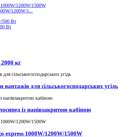
000W/1200W/1...
500 Вт
2000 кг
и вантажів для сільськогосподарських угідь
осипед із напівзакритою кабіною
go express 1000W/1200W/1500W