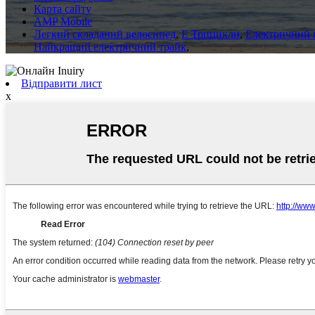
Карта сайту
AMP Mobile
Легкий складаний велосипед
,
E Трицикли
,
Електричний в
Найкращий електричний трайк
,
Відправити лист
x