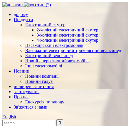
додому
Продукти
Електричний скутер
2-колісний електричний скутер
3-колісний електричний скутер
4-колісний електричний скутер
Пасажирський електромобіль
Вантажний електричний триколісний велосипед
Електричний велосипед
Новий енергетичний автомобіль
Інші електромобілі
Новини
Новини компанії
Новини галузі
поширені запитання
застосування
Про нас
Екскурсія по заводу
Зв'яжіться з нами
English