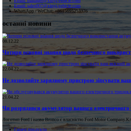
Email: manager@xinyi-vehicle.com
Email: sales007@xinyi-vehicle.com
WhatsApp / WeChat: +8615695253376
останні новини
08.12.22
Чотири основні знання щодо безпечного використа
22.04.22
Не дозволяйте зарядному пристрою зіпсувати ваш.
21.04.22
Чи розрядився акумулятор вашого електричного 
Логотип Ford і назва Bronco є власністю Ford Motor Company.К
Гарячі продукти