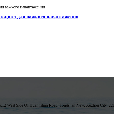
тоцикл для важкого навантаження
, No.12 West Side Of Huangshan Road, Tongshan New, Xuzhou City, 2