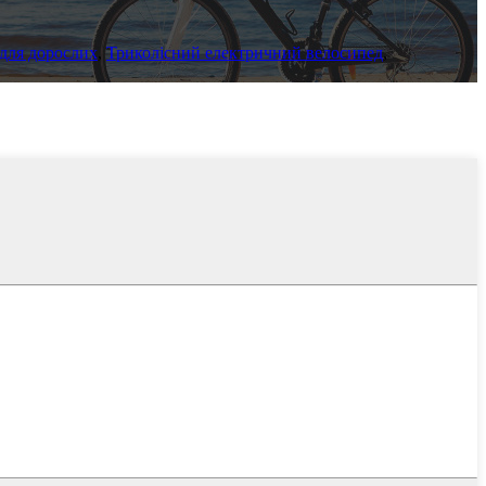
для дорослих
,
Триколісний електричний велосипед
,