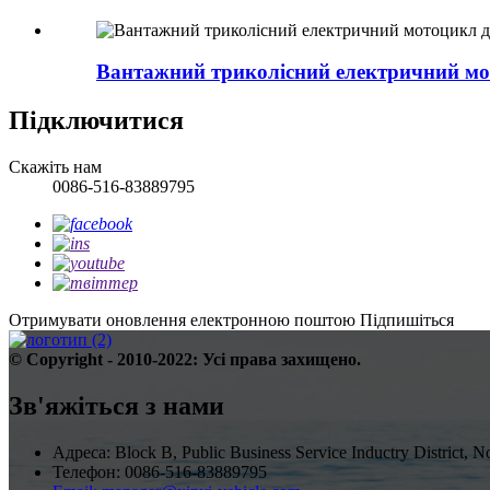
Вантажний триколісний електричний мо
Підключитися
Скажіть нам
0086-516-83889795
Отримувати оновлення електронною поштою
Підпишіться
© Copyright - 2010-2022: Усі права захищено.
Зв'яжіться з нами
Адреса: Block B, Public Business Service Inductry District
Телефон: 0086-516-83889795