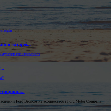
ння батареї...
..
трицикла...
ласичний Ford Broncos не асоціюється з Ford Motor Company.