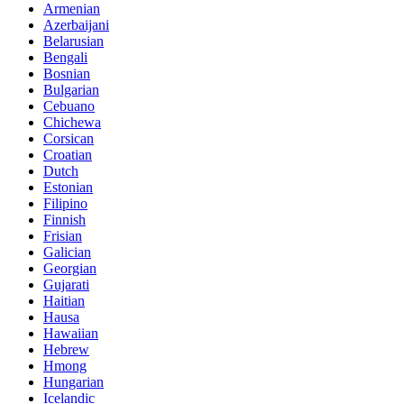
Armenian
Azerbaijani
Belarusian
Bengali
Bosnian
Bulgarian
Cebuano
Chichewa
Corsican
Croatian
Dutch
Estonian
Filipino
Finnish
Frisian
Galician
Georgian
Gujarati
Haitian
Hausa
Hawaiian
Hebrew
Hmong
Hungarian
Icelandic