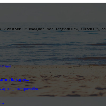
, No.12 West Side Of Huangshan Road, Tongshan New, Xuzhou City, 2
ння батареї...
..