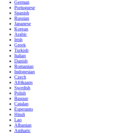
German
Portuguese
Spanish
Russian
Japanese
Korean
Arabic
Irish
Greek
Turkish
Italian
Danish
Romanian
Indonesian
Czech
Afrikaans
Swedish
Polish
Basque
Catalan
Esperanto
Hindi
Lao
Albanian
Amharic