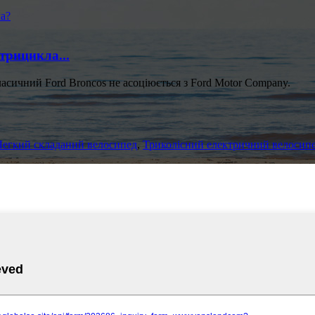
трицикла...
ласичний Ford Broncos не асоціюється з Ford Motor Company.
Легкий складаний велосипед
,
Триколісний електричний велосип