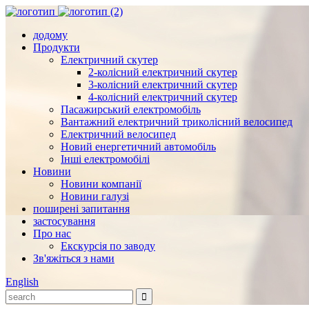
додому
Продукти
Електричний скутер
2-колісний електричний скутер
3-колісний електричний скутер
4-колісний електричний скутер
Пасажирський електромобіль
Вантажний електричний триколісний велосипед
Електричний велосипед
Новий енергетичний автомобіль
Інші електромобілі
Новини
Новини компанії
Новини галузі
поширені запитання
застосування
Про нас
Екскурсія по заводу
Зв'яжіться з нами
English