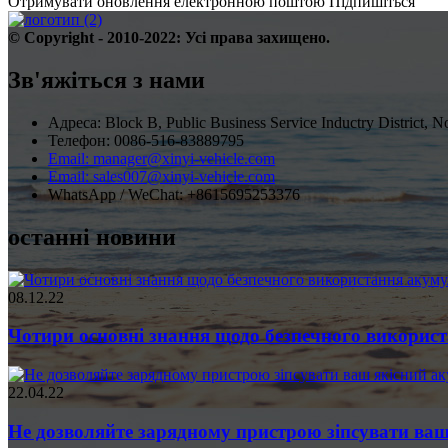
Отримувати оновлення електронною поштою
Підпишіться
© Copyright - 2010-2022: Усі права захищено.
Зв'яжіться з нами
Адреса: Block B, Public Business Service Inductry District
Телефон: 0086-516-83889795
Email: manager@xinyi-vehicle.com
Email: sales007@xinyi-vehicle.com
WhatsApp / WeChat: +8615695253376
останні новини
08.12.22
Чотири основні знання щодо безпечного використа
22.04.22
Не дозволяйте зарядному пристрою зіпсувати ваш.