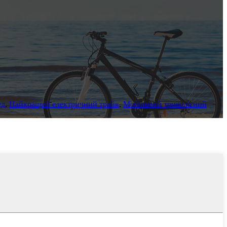
ед
,
Найкращий електричний трайк
,
Мобільний триколісний