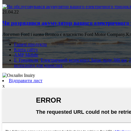
21.04.22
Чи розрядився акумулятор вашого електричного 
Логотип Ford і назва Bronco є власністю Ford Motor Company.К
Гарячі продукти
Карта сайту
AMP Mobile
E Трицикли
,
Електричний велосипед Запас ходу 300 км
,
велосипед для дорослих
,
Відправити лист
x