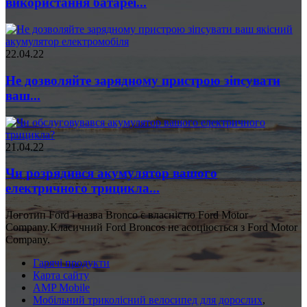
використання батареї...
22.04.22
Не дозволяйте зарядному пристрою зіпсувати
ваш...
21.04.22
Чи розрядився акумулятор вашого
електричного трицикла...
Логотип Ford і назва Bronco є власністю Ford Motor
Company.Класичний Ford Broncos не асоціюється з Ford Motor
Company.
Гарячі продукти
Карта сайту
AMP Mobile
Мобільний триколісний велосипед для дорослих
,