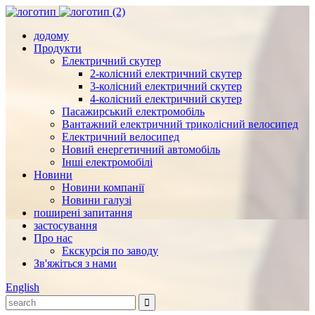
додому
Продукти
Електричний скутер
2-колісний електричний скутер
3-колісний електричний скутер
4-колісний електричний скутер
Пасажирський електромобіль
Вантажний електричний триколісний велосипед
Електричний велосипед
Новий енергетичний автомобіль
Інші електромобілі
Новини
Новини компанії
Новини галузі
поширені запитання
застосування
Про нас
Екскурсія по заводу
Зв'яжіться з нами
English