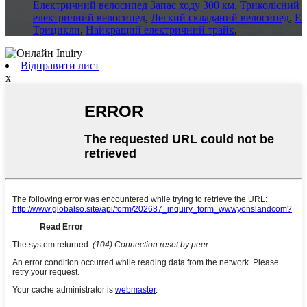
Електричний велосипед Запас ходу 300 км
,
Триколісний
електричний велосипед
,
Легкий складаний велосипед
,
E
Трицикли
,
Найкращий електричний трайк
,
Відправити лист
x