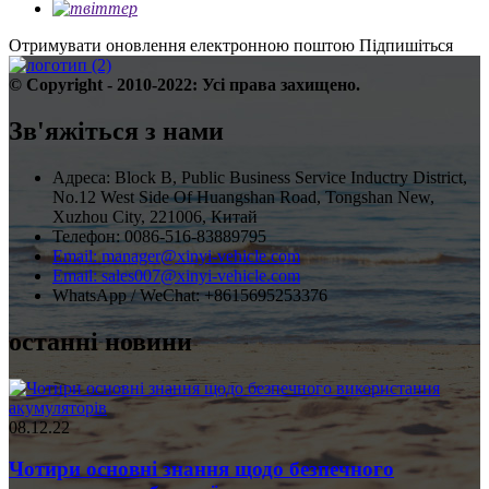
Отримувати оновлення електронною поштою
Підпишіться
© Copyright - 2010-2022: Усі права захищено.
Зв'яжіться з нами
Адреса: Block B, Public Business Service Inductry District,
No.12 West Side Of Huangshan Road, Tongshan New,
Xuzhou City, 221006, Китай
Телефон: 0086-516-83889795
Email: manager@xinyi-vehicle.com
Email: sales007@xinyi-vehicle.com
WhatsApp / WeChat: +8615695253376
останні новини
08.12.22
Чотири основні знання щодо безпечного