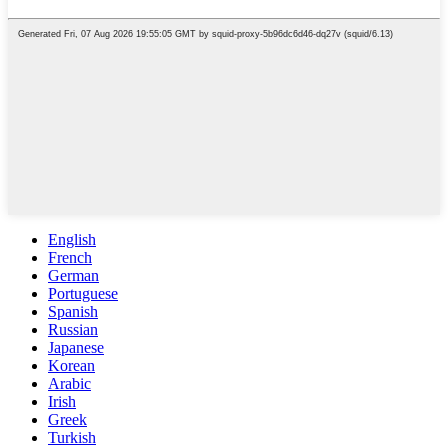
English
French
German
Portuguese
Spanish
Russian
Japanese
Korean
Arabic
Irish
Greek
Turkish