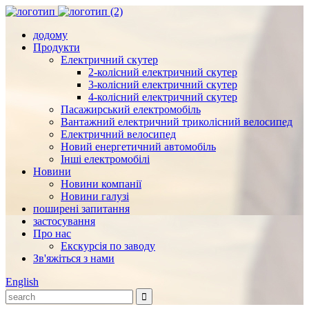
додому
Продукти
Електричний скутер
2-колісний електричний скутер
3-колісний електричний скутер
4-колісний електричний скутер
Пасажирський електромобіль
Вантажний електричний триколісний велосипед
Електричний велосипед
Новий енергетичний автомобіль
Інші електромобілі
Новини
Новини компанії
Новини галузі
поширені запитання
застосування
Про нас
Екскурсія по заводу
Зв'яжіться з нами
English