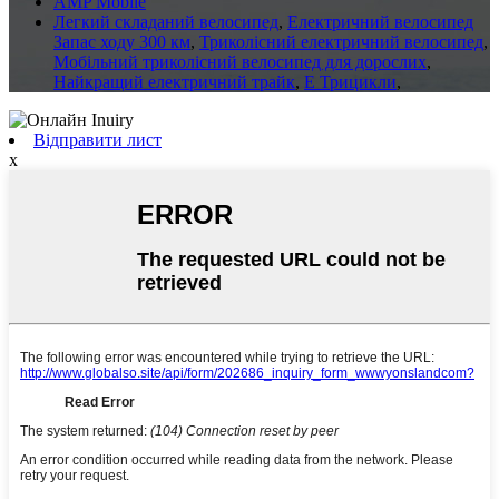
AMP Mobile
Легкий складаний велосипед
,
Електричний велосипед
Запас ходу 300 км
,
Триколісний електричний велосипед
,
Мобільний триколісний велосипед для дорослих
,
Найкращий електричний трайк
,
E Трицикли
,
Відправити лист
x