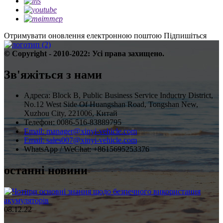
Отримувати оновлення електронною поштою
Підпишіться
© Copyright - 2010-2022: Усі права захищено.
Зв'яжіться з нами
Адреса: Block B, Public Business Service Inductry District,
No.12 West Side Of Huangshan Road, Tongshan New,
Xuzhou City, 221006, Китай
Телефон: 0086-516-83889795
Email: manager@xinyi-vehicle.com
Email: sales007@xinyi-vehicle.com
WhatsApp / WeChat: +8615695253376
останні новини
08.12.22