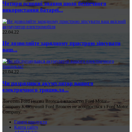
Чотири основні знання щодо безпечного
використання батареї...
22.04.22
Не дозволяйте зарядному пристрою зіпсувати
ваш...
21.04.22
Чи розрядився акумулятор вашого
електричного трицикла...
Логотип Ford і назва Bronco є власністю Ford Motor
Company.Класичний Ford Broncos не асоціюється з Ford Motor
Company.
Гарячі продукти
Карта сайту